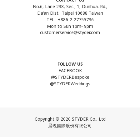
No.6, Lane 238, Sec., 1, Dunhua. Rd.,
Da'an Dist., Taipei 10688 Taiwan
TEL : +886-2-27755736
Mon to Sun 1pm- 9pm
customerservice@styder.com
FOLLOW US
FACEBOOK
@STYDERBespoke
@STYDERWeddings
Line
Copyright © 2020 STYDER Co., Ltd
晨現國際股份有限公司