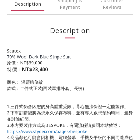
Shipping &
Customer
Description
Payment
Reviews
Description
Scatex
70% Wool Dark Blue Stripe Suit
原價：NT$39,000
特價：
NT$23,400
顏色： 深藍暗條紋
款式：二件式正裝(西裝單排外套、長褲)
1.三件式仍會因您的身高體重受限，背心無法保證一定能製作。
2.下單訂購後將為您永久保存布料，並有專人跟您預約時間，量身
並討論細節。
3.本方案製作方式為BESPOKE，有關流程請參閱本站敘述：
https://www.styder.com/pages/bespoke
4.商品顏色可能會因相機、電腦螢幕、手機及平板的不同而造成色