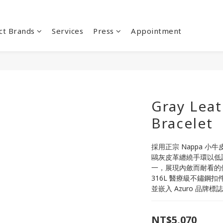
ct Brands
Services
Press
Appointment
Gray Lea
Bracelet
採用正宗 Nappa 
鷗灰皮革纏繞手環以低
一，展現內斂而耐看的
316L 醫療級不鏽鋼扣件刻
並嵌入 Azuro 品
NT$5,070