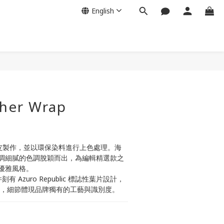
English
ther Wrap
小牛皮製作，並以環保染料進行上色處理。海
調細膩的色調脫穎而出，為編輯精選款之
優雅風格。
有 Azuro Republic 標誌性葉片設計，
牌標誌，細節體現品牌獨有的工藝與識別度。