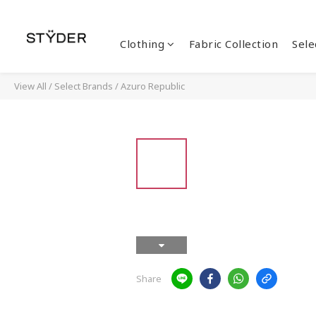
Clothing
Fabric Collection
Sele
View All
/
Select Brands
/
Azuro Republic
Share