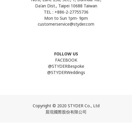
Da'an Dist., Taipei 10688 Taiwan
TEL : +886-2-27755736
Mon to Sun 1pm- 9pm
customerservice@styder.com
FOLLOW US
FACEBOOK
@STYDERBespoke
@STYDERWeddings
Line
Copyright © 2020 STYDER Co., Ltd
晨現國際股份有限公司