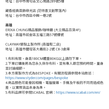
地址：台中市南屯區文心南路289號5樓
藏香經典首飾綠光店 (范特喜文創聚落內）
地址：台中市西區中興一巷2號
高雄
ERIKA CHUNG精品服飾/咖啡廳 (大立精品百貨4F)
地址：高雄市前金區五福三路57號樓號
CLAYWAY銀黏土製作所 (高雄駁二店)
地址：高雄市鹽埕區大義街2-2號 C8-3倉庫
1.布料有限，身高180CM體重80KG以上請勿下單。
2.下單訂購後將為您永久保存布料，並有專人跟您預約時間，量身
並討論細節。
3.本方案製作方式為BESPOKE，有關流程請參閱本站敘述：
https://www.styder.com/pages/bespoke
4.商品顏色可能會因相機、電腦螢幕、手機及平板的不同而造成色
差，以實際貨品本身為準。
5.布料品牌可參閱SCABAL 官網：
https://www.scabal.com/en/