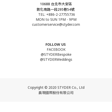
10688 台北市大安區
敦化南路一段295巷54號
TEL: +886-2-27755736
MON to SUN 1PM - 9PM
customerservice@styder.com
FOLLOW US
FACEBOOK
@STYDERBespoke
@STYDERWeddings
L INE
Copyright © 2020 STYDER Co., Ltd
晨現國際股份有限公司