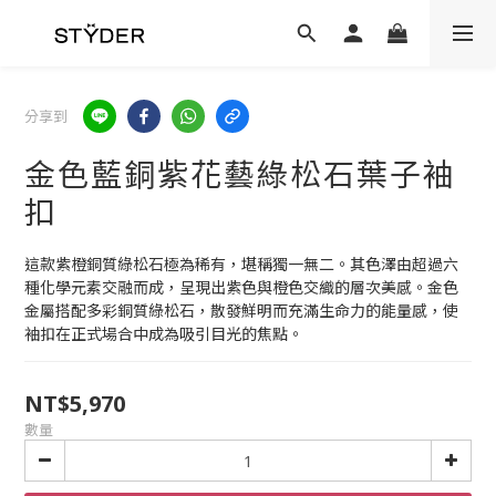
分享到
金色藍銅紫花藝綠松石葉子袖
扣
這款紫橙銅質綠松石極為稀有，堪稱獨一無二。其色澤由超過六
種化學元素交融而成，呈現出紫色與橙色交織的層次美感。金色
金屬搭配多彩銅質綠松石，散發鮮明而充滿生命力的能量感，使
袖扣在正式場合中成為吸引目光的焦點。
NT$5,970
數量