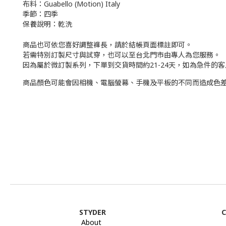
布料：Guabello (Motion) Italy
季節：四季
保養說明：乾洗
商品也可依您喜好調整褲長，請於結帳頁面標註即可。
若需特別訂製尺寸與試穿，也可以至台北門市由專人為您服務。
因為屬於微訂製系列，下單到交貨時間約
21-24
天，如為急件的客
商品顏色可能會因相機、電腦螢幕、手機及平板的不同而造成色
STYDER
C
About