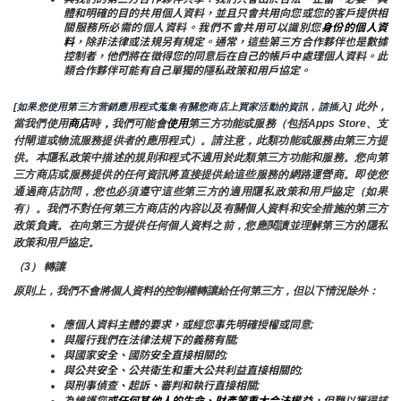
體和明確的目的共用個人資料，並且只會共用向您或您的客戶提供相
關服務所必需的個人資料。我們不會共用可以識別您
身份的個人資
料
，除非法律或法規另有規定。通常，這些第三方合作夥伴也是數據
控制者，他們將在徵得您的同意后在自己的帳戶中處理個人資料。此
類合作夥伴可能有自己單獨的隱私政策和用戶協定。
 此外，
[如果您使用第三方营銷應用程式蒐集有關您商店上買家活動的資訊，請插入]
當我們使用
商店
時
，
我們可能會
使用
第三方功能或服務（包括Apps Store、支
付閘道或物流服務提供者的應用程式）。請注意，此類功能或服務由第三方提
供。本隱私政策中描述的規則和程式不適用於此類第三方功能和服務。您向第
三方商店或服務提供的任何資訊將直接提供給這些服務的網路運營商。即使您
通過商店訪問，您也必須遵守這些第三方的適用隱私政策和用戶協定（如果
有）。我們不對任何第三方商店的內容以及有關個人資料和安全措施的第三方
政策負責。在向第三方提供任何個人資料之前，您應閱讀並理解第三方的隱私
政策和用戶協定。
（3） 轉讓
原則上，我們不會將個人資料的控制權轉讓給任何第三方，但以下情況除外：
應個人資料主體的要求，或經您事先明確授權或同意;
與履行我們在法律法規下的義務有關;
與國家安全、國防安全直接相關的;
與公共安全、公共衛生和重大公共利益直接相關的;
與刑事偵查、起訴、審判和執行直接相關;
為維護您
或任何其他人的生命、財產等重大合法權益
，但難以獲得該