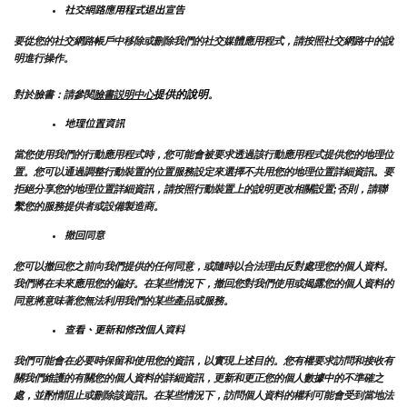
社交網路應用程式退出宣告
要從您的社交網路帳戶中移除或刪除我們的社交媒體應用程式，請按照社交網路中的說
明進行操作。
提供的說明
對於臉書：請參閱
臉書説明中心
。
地理位置資訊
當您使用我們的行動應用程式時，您可能會被要求透過該行動應用程式提供您的地理位
置。您可以通過調整行動裝置的位置服務設定來選擇不共用您的地理位置詳細資訊。要
拒絕分享您的地理位置詳細資訊，請按照行動裝置上的說明更改相關設置;否則，請聯
繫您的服務提供者或設備製造商。
撤回同意
您可以撤回您之前向我們提供的任何同意，或隨時以合法理由反對處理您的個人資料。
我們將在未來應用您的偏好。在某些情況下，撤回您對我們使用或揭露您的個人資料的
同意將意味著您無法利用我們的某些產品或服務。
查看、更新和修改個人資料
我們可能會在必要時保留和使用您的資訊，以實現上述目的。您有權要求訪問和接收有
關我們維護的有關您的個人資料的詳細資訊，更新和更正您的個人數據中的不準確之
處，並酌情阻止或刪除該資訊。在某些情況下，訪問個人資料的權利可能會受到當地法