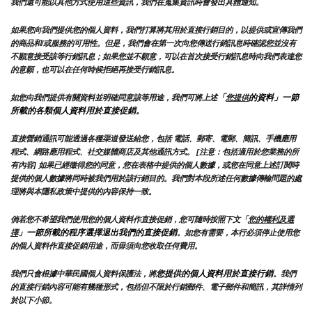
我們還可能以其他方式使用這些資訊，我們在蒐集資訊時會發出具體通知。
如果您向我們提供您的個人資料，我們打算將其用於直接行銷目的，以提供或宣傳我們
的商品和/或服務的可用性。但是，我們會在第一次向您傳送行銷訊息時確認您並沒有
不願意接受該等行銷訊息；如果您並不願意，可以在首次接受行銷訊息時向我們表達您
的意願，也可以在任何時候拒絕再接受行銷訊息。
「
的資料」一節
如您向我們提供有關資料並明確同意該等用途，我們可將上述
您提供
所載的各類個人資料用於直接促銷。
直接營銷通訊可能透過各種渠道發送給您，包括 電話、郵寄、電郵、簡訊、手機應用
程式、網路應用程式、社交媒體商店及其他通訊方式。 [注意：包括適用於您業務的所
有內容] 如果已經徵得您的同意，您在表格中提供的個人數據，或您在同意上述訂閱時
提供的個人數據將同時被我們用於該行銷目的。我們對本段所述任何數據傳輸問題的處
理將與本隱私政策中提供的內容保持一致。
倘若您不希望我們使用您的個人資料作直接促銷，您可隨時按照下文「
您的權利及選
」一節所載的程序選擇退出我們的直接促銷
擇
。如您有需要，本行必須停止使用您
的個人資料作直接促銷用途，而毋須向您收取任何費用。
您提供的個人資料用於直接行銷
我們只會根據中華民國個人資料保護法，將
。我們
的直接行銷內容可能有幾種形式，包括但不限於行銷郵件、電子郵件和簡訊，其詳情列
於以下小節。