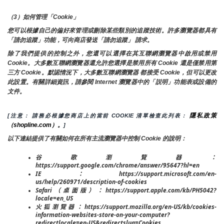
（3）如何管理「Cookie」
您可以根據自己的偏好來管理或刪除某些類別的追蹤技術。許多瀏覽器都具有
「請勿追蹤」功能，可向商店發送「請勿追蹤」 請求。
除了我們提供的控制之外，您還可以選擇在其互聯網瀏覽器中啟用或禁用
Cookie。大多數互聯網瀏覽器還允許您選擇是禁用所有 Cookie 還是僅禁用第
三方 Cookie。默認情況下，大多數互聯網瀏覽器 都接受 Cookie，但可以更改
此設置。有關詳細資訊，請參閱 Internet 瀏覽器中的「説明」功能表或設備的
文件。
隱私政策
[注意： 請務必根據您商店上的當前 COOKIE 清單檢查此列表： 
（shopline.com）。
]
以下連結提供了有關如何在所有主流瀏覽器中控制 Cookie 的說明：
谷歌瀏覽器：
https://support.google.com/chrome/answer/95647?hl=en
IE：https://support.microsoft.com/en-
us/help/260971/description-of-cookies
Safari（桌面版）：https://support.apple.com/kb/PH5042?
locale=en_US
火狐瀏覽器：https://support.mozilla.org/en-US/kb/cookies-
information-websites-store-on-your-computer?
redirectlocale=en-US&redirectslug=Cookies