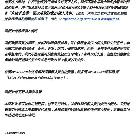
律要求的限制。在授予訪問許可權或進行更正之前，我們可能會採取合理的步驟來驗證
您的身份。您可以通過發送電子郵件至{插入商店的CS電子郵件][注意我們的數據保護
來請求查看，更改或刪除您的個人資料
官「
。
 [注意：添加您所在司法管轄區的數
據保護機構的聯繫資訊或商店。例如：
https://ico.org.uk/make-a-complaint/
]
我們如何保護個人資料
我們維護適當的管理，技術和物理保護措施，旨在保護您提供的個人資料免受意外，非
法或未經授權的破壞，丟失，更改，訪問，揭露或使用。但是，沒有任何系統是完美安
全零疑慮的，我們不能保證有關您的資訊在任何情況下都將保持安全，包括您的數據在
傳輸給我們期間的安全性或您行動裝置上數據的安全性。
隱私政策 
有關SHOPLINE如何保留和保護個人資料的資訊，請參閱 
SHOPLINE
（https://shopline.tw/about/privacy）。 
我們如何更新 本隱私政策 
本隱私政策可能會定期更新，恕不另行通知，以反映我們個人資料慣例的變化。我們將
在我們的商店上發佈醒目的通知，通知您我們的隱私政策的任何重大變更，並在政策頂
部註明最近更新時間。
如何聯繫我們