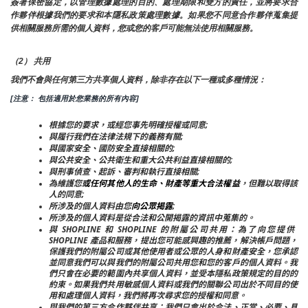
簽署保密協定，以管理數據處理的目的、處理期限和雙方的責任，並將要求合
作夥伴根據我們的要求和本隱私政策處理數據。如果您不同意合作夥伴蒐集提
供相關服務所需的個人資料，您或您的客戶可能無法使用相關服務。
（2） 共用
我們不會與任何第三方共享個人資料，除非存在以下一種或多種情況：
[注意： 包括適用於您業務的所有內容]
根據您的要求，或經您事先明確授權或同意;
與履行我們在法律法規下的義務有關;
與國家安全、國防安全直接相關的;
與公共安全、公共衛生和重大公共利益直接相關的;
與刑事偵查、起訴、審判和執行直接相關;
為維護您
或任何其他人的生命、財產等重大合法權益
，但難以取得該
人的同意;
所涉及的個人資料由您
向公眾揭露
;
所涉及的個人資料是從合法和公開揭露的資訊中蒐集的。
與 SHOPLINE 和 SHOPLINE 的附屬公司共用：為了向您提供 
SHOPLINE 產品和服務，提出您可能感興趣的推薦，解決帳戶問題，
保護我們的附屬公司或其他使用者或公眾的人身和財產安全，您承認
並同意我們可以與我們的附屬公司共用您和您的客戶的個人資料。我
們只會在必要的範圍內共享個人資料，並受本隱私政策規定的目的的
約束。如果我們共用敏感個人資料或我們的關聯公司出於不同目的使
用和處理個人資料，我們將再次尋求您的授權和同意。
與我們的第三方合作夥伴共享：我們只會出於合法、正當、必要、具