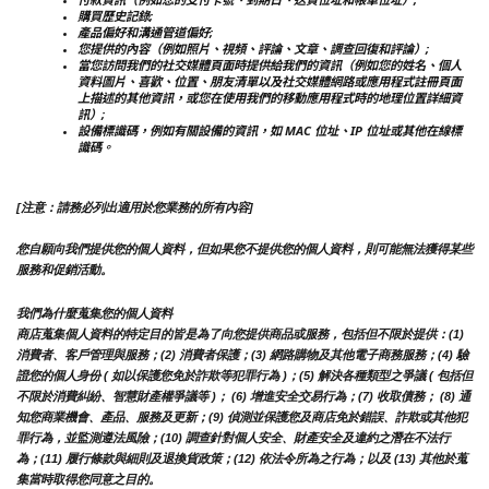
購買歷史記錄;
產品偏好和溝通管道偏好;
您提供的內容（例如照片、視頻、評論、文章、調查回復和評論）;
當您訪問我們的社交媒體頁面時提供給我們的資訊（例如您的姓名、個人
資料圖片、喜歡、位置、朋友清單以及社交媒體網路或應用程式註冊頁面
上描述的其他資訊，或您在使用我們的移動應用程式時的地理位置詳細資
訊）;
設備標識碼，例如有關設備的資訊，如 MAC 位址、IP 位址或其他在線標
識碼。
[注意：請務必列出適用於您業務的所有內容]
您自願向我們提供您的個人資料，但如果您不提供您的個人資料，則可能無法獲得某些
服務和促銷活動。
我們為什麼蒐集您的個人資料
商店蒐集個人資料的特定目的皆是為了向您提供商品或服務，包括但不限於提供：(1) 
消費者、客戶管理與服務；(2) 消費者保護；(3) 網路購物及其他電子商務服務；(4) 驗
證您的個人身份 ( 如以保護您免於詐欺等犯罪行為 )；(5) 解決各種類型之爭議 ( 包括但
不限於消費糾紛、智慧財產權爭議等 )； (6) 增進安全交易行為；(7) 收取債務； (8) 通
知您商業機會、產品、服務及更新；(9) 偵測並保護您及商店免於錯誤、詐欺或其他犯
罪行為，並監測遵法風險；(10) 調查針對個人安全、財產安全及違約之潛在不法行
為；(11) 履行條款與細則及退換貨政策；(12) 依法令所為之行為；以及 (13) 其他於蒐
集當時取得您同意之目的。