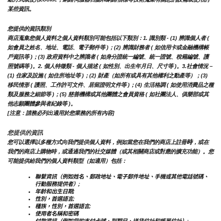
某些資訊。
您提供的資訊類別
商店蒐集您個人資料之個人資料類別可能包括以下類別：1. 識別類 - (1) 辨識個人者 ( 
如會員之姓名、地址、電話、電子郵件等 )；(2) 辨識財務者 ( 如信用卡或金融機構帳
戶資訊等 )；(3) 政府資料中之辨識者 ( 如身分證統一編號、統一證號、稅籍編號、護
照號碼等 )。2. 個人特徵類 - 個人描述 ( 如性別、出生年月日、尺寸等 )。3.社會情況 – 
(1) 住家及設施 ( 如住所地址等 )；(2) 財產（如所有或具有其他權利之動產等）；(3) 
移民情形 ( 護照、工作許可文件、居留證明文件等 )；(4) 生活格調 ( 如使用消費品之種
類及服務之細節等 )；(5) 慈善機構或其他團體之會員資格 ( 如社團法人、俱樂部或其
他志願團體參與者紀錄等 )。
[注意：請務必列出適用於您業務的所有內容]
您提供的資訊
時
您可以選擇以多種方式向我們提供個人資料，例如當您在我們的商店上註冊
，或在
我們的商店上購物時，或通過我們的社交媒體（或其相關商店或對應的擴充功能）。您
可能提供給我們的個人資料類型（如適用）包括：
聯繫資訊（例如姓名、郵政地址、電子郵件地址、手機或其他電話號碼、
行動服務提供者）;
年齡和出生日期;
性別，首選語言;
種族，性別，首選語言;
使用者名稱和密碼
付款資訊（例如您的支付卡號、到期日、送貨位址和帳單位址）;