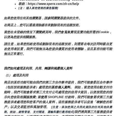
歌劇：https://www.opera.com/zh-cn/help
[注： 插入其他使用的廣告服務]
如果您使用任何其他瀏覽器，請參閱瀏覽器提供的文件。
在商店上，您可以通過清除緩存來刪除現有的追蹤技術。
當您在未登錄的情況下瀏覽網頁時，我們會蒐集實現流覽功能所需的Cookie，
以便為您提供相關服務。
請注意，如果您拒絕使用或刪除現有的追蹤技術，則需要在每次訪問時親自更
改使用者設置，我們可能無法為您提供優質的使用者體驗，並且某些功能可能
無法正常運行。
我們如何處理及利用、共用、轉讓和揭露個人資料
（1） 處理及利用
商店的某些功能可能由我們的第三方合作夥伴提供，我們可能會委託合作夥伴
（包括技術服務提供者）處理您的
某些個人資料
。 例如，當您使用自動支付功
能時，我們可能會要求第三方支付公司處理您的信用卡資訊，以便按照您的指
示向您收取相關服務費; 當
使用 
SHOPLINE 付款時，我們可能會要求第三方服
務提供者處理您和您客戶的個人資料，這些服務提供者可以促進「瞭解您的客
戶」以及交易監控和風險管理。 
 [注意：添加您與之共用此資訊的任何其他供應
我們將與第三方服務提供者
商。例如，銷售管道、支付閘道、運輸和履行應用程式]