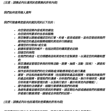
[注意：請務必列出適用於您業務的所有內容]
我們如何使用個人資料
我們可能會將您提供的資訊用於以下目的：
向您發送促銷內容或其他通信;
向您提供所要求的信息和服務;
與您聯繫以跟進或確認您的訂單，約會，退貨或退款，並向您發送與我們
提供給您的產品和服務相關的其他非行銷通信;
處理您的付款和/或交易;
創建和管理您的帳戶，包括訪問您的購買歷史記錄;
回復您的詢問;
在我們的商店、社交媒體商店和其他地方定製廣告，以滿足您的興趣和歷
史;
與您溝通並管理您參與的特殊活動、競賽、抽獎、活動（如有）、調查和
其他優惠;
操作並與您就我們的社交網路或[移動應用程式]進行溝通;
運營、評估和改進我們的業務（包括開發新產品和服務，增強和改進我們
的產品和服務，管理我們的溝通，分析我們的產品，執行市場研究、數據
分析和客戶關係管理計劃，以及執行會計、審計和其他內部職能）;
遵守適用的法律要求、相關行業標準和我們的政策;
為避免重複並確保您的資訊的準確性，請定期在內部或通過我們的服務提
供者進行數據清理，鏈接或合併我們的記錄。
[注意：請務必列出包括適用於您業務的所有內容]