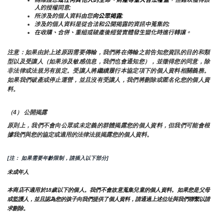
人的授權同意;
所涉及的個人資料由您
向公眾揭露
;
涉及的個人資料是從合法和公開揭露的資訊中蒐集的;
在收購、合併、重組或破產後經營實體發生變化時進行轉讓。
注意：如果由於上述原因需要傳輸，我們將在傳輸之前告知您資訊的目的和類
型以及受讓人（如果涉及敏感信息，我們也會通知您），並徵得您的同意，除
非法律或法規另有規定。受讓人將繼續履行本協定項下的個人資料相關義務。
如果我們破產或停止運營，並且沒有受讓人，我們將刪除或匿名化您的個人資
料。
（4） 公開揭露
原則上，我們不會向公眾或未定義的群體揭露您的個人資料，但我們可能會根
據我們與您的協定或適用的法律法規揭露您的個人資料。
[注： 如果需要年齡限制，請插入以下部分]
未成年人
本商店不適用於18歲以下的個人。我們不會故意蒐集兒童的個人資料。如果您是父母
或監護人，並且認為您的孩子向我們提供了個人資料，請通過上述位址與我們聯繫以請
求刪除。