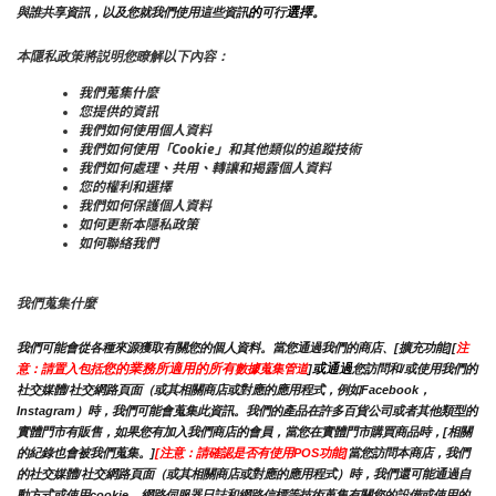
的
選擇。
與誰共享資訊，以及您就我們使用這些資訊
可行
本隱私政策將説明您瞭解以下內容：
我們蒐集什麼
您提供的資訊
我們如何使用個人資料
我們如何使用「Cookie」和其他類似的追蹤技術
我們如何處理、共用、轉讓和揭露個人資料
您的權利和選擇
我們如何保護個人資料
如何更新本隱私政策
如何聯絡我們
我們蒐集什麼
我們可能會從各種來源獲取有關您的個人資料。當您通過我們的商店、[擴充功能][
注
您的業務所適用的所有
或通過
意：請置入包括
數據蒐集管道
]
您訪問和/或使用我們的
社交媒體/社交網路頁面（或其相關商店或對應的應用程式，例如Facebook，
Instagram）時，我們可能會蒐集此資訊。我們的產品在許多百貨公司或者其他類型的
實體門市有販售，如果您有加入我們商店的會員，當您在實體門市購買商品時，[相關
的紀錄也會被我們蒐集。]
[注意：請確認是否有使用POS功能]
當您訪問本商店，我們
的社交媒體/社交網路頁面（或其相關商店或對應的應用程式）時，我們還可能通過自
動方式或使用cookie，網路伺服器日誌和網路信標等技術蒐集有關您的設備或使用的