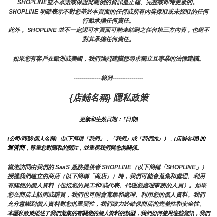
SHOPLINE並不承諾或保證此範例的資訊是正確、完整或即時更新的。 
SHOPLINE 明確表示不對您基於本頁面的任何或所有內容採取或未採取的任何
行動承擔任何責任。
此外， SHOPLINE 並不一定認可本頁面可能連結到之任何第三方內容，也絕不
對其承擔任何責任。
如果您有客戶在歐洲或美國，我們強烈建議您尋求獨立且專業的法律建議。
--------------範例----------------
{店鋪名稱} 隱私政策
更新和生效日期： [日期]
}的
{公司/商號/個人名稱}（以下簡稱「我們」，「我們」或「我們的」），{店舖名稱
運營商
，尊重您對隱私的關注，並重視我們與您的關係。 
當您訪問由我們的 SaaS 服務提供者 SHOPLINE（以下簡稱「SHOPLINE」）
授權我們建立的商店（以下簡稱「商店」）時，我們可能會蒐集和處理、利用
有關您的個人資料（包括您的員工和/或代表、代理您處理事務的人員）。如果
您在商店上訪問或購買，我們也可能會蒐集和處理、利用您的個人資料。我們
充分意識到個人資料對您的重要性，我們致力於確保商店的完整性和安全性。
本隱私政策描述了我們蒐集的有關您的個人資料的類型，我們如何使用這些資訊，我們