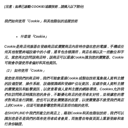
[注意：如果已啟動 COOKIE/追蹤技術，請插入以下部分]
我們如何使用「Cookie」和其他類似的追蹤技術
什麼是「Cookie」
Cookie是商店伺服器在登錄商店或瀏覽商店內容時存儲在您的電腦，手機或任
何其他智慧終端設備中的小檔，通常包含標識符，商店名稱以及一些數位和字
元。當您再次訪問該商店時，該商店可以通過Cookie識別您的瀏覽器。Cookie 
可能會存儲使用者偏好和其他資訊。
（2） 如何使用「Cookie」
當您使用我們的商店時，我們可能會通過Cookie或類似技術蒐集個人資料主體
的設備型號、操作系統、設備標識碼和登錄IP位址資訊，並緩存個人資料主體
的瀏覽資訊和點擊資訊，以便查看個人資料主體的網路環境。Cookies允許我
們在訪問商店時識別您的身份，不斷優化商店的使用者友好性，並根據您的需
求對商店進行調整。您也可以更改瀏覽器的設置，以便瀏覽器不接受我們商店
上的Cookie，但這可能會影響您對商店某些功能的使用。
在SHOPLINE中我們所建立的商店上，藉助Cookie和其他類似技術，我們可以
識別您是否是我們的既有使用者或者會員，而無需在每個頁面上重新登錄和進
行身份驗證。